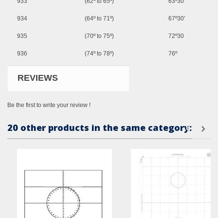
933
(62º to 65º)
63º30'
934
(64º to 71º)
67º30'
935
(70º to 75º)
72º30
936
(74º to 78º)
76º
REVIEWS
Be the first to write your review !
20 other products in the same category: