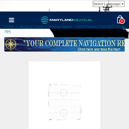
Select Language
▼
0
Home
>
Nautical Charts
>
Plotting Sheets
>
NGA Plotting Chart 935 (70º to
75º)