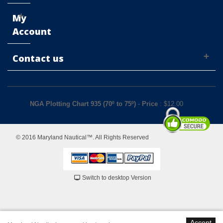
My
Account
Contact us
NGA Plotting Chart 935 (70º to 75º)
-
Price
: $
12.00
© 2016 Maryland Nautical™. All Rights Reserved
Switch to desktop Version
Accept