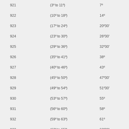
921
(3º to 11º)
7º
922
(10º to 18º)
14º
923
(17º to 24º)
20º30'
924
(23º to 30º)
26º30'
925
(29º to 36º)
32º30'
926
(35º to 41º)
38º
927
(40º to 46º)
43º
928
(45º to 50º)
47º30'
929
(49º to 54º)
51º30'
930
(53º to 57º)
55º
931
(56º to 60º)
58º
932
(59º to 63º)
61º