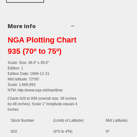
More info
NGA Plotting Chart
935 (70º to 75º)
Scale: Size: 36.0" x 39.0"
Edition: 1
Edition Date: 1969-12-31
Mid latitude: 72º30'
Scale: 1:660,992
NTM: http://www.nga.mil/maritime
Charts 920 to 936 (overall size, 36 inches
by 48 inches). Scale 1" longitude equals 4
inches
Stock Number
(Limits of Latitude)
Mid Latitude)
920
(4ºS to 4ºN)
0º